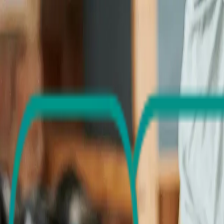
Annuaire
Emploi
Actualités
Organismes
À propos
Accueil
More
Maisons de Repos (& de soins) - M.R - M.R.S.
Reposoir Saint-Antoine - CPAS de Mouscron
Reposoir Saint-Antoine - C